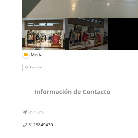
Moda
Favorito
Información de Contacto
314-315
3123849430